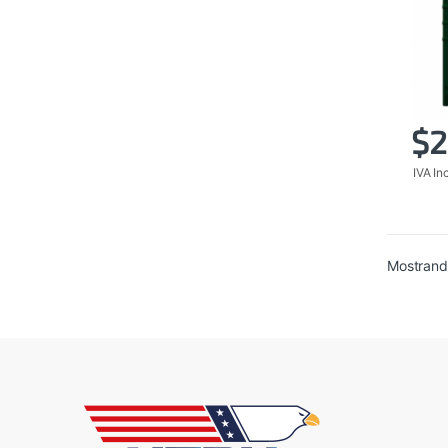
$
2
IVA In
Mostrand