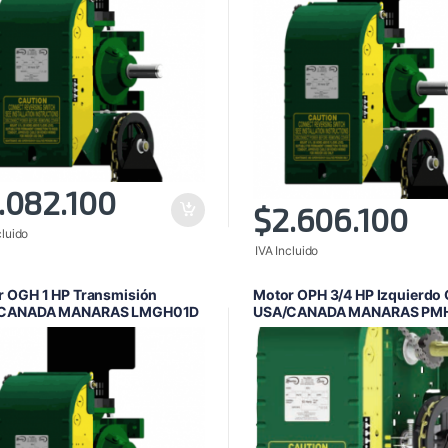
.082.100
$
2.606.100
cluido
IVA Incluido
r OGH 1 HP Transmisión
Motor OPH 3/4 HP Izquierdo
CANADA MANARAS LMGH01D
USA/CANADA MANARAS PMH