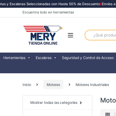
 y Escaleras Seleccionadas con Hasta 50% de Descuento
Envíos a Tod
Skip
Skip
Encuentra todo en herramientas
to
to
navigation
content
Search
for:
Herramientas
Escaleras
Seguridad y Control de Acceso
Inicio
Motores
Motores Industriales
Motor
Mostrar todas las categorías