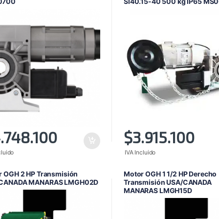
0700
SI40.15-40 500 kg IP65 MS
.748.100
$
3.915.100
cluido
IVA Incluido
r OGH 2 HP Transmisión
Motor OGH 1 1/2 HP Derecho
CANADA MANARAS LMGH02D
Transmisión USA/CANADA
MANARAS LMGH15D