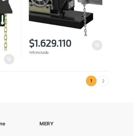
$
1.629.110
IVA Incluido
1
2
ine
MERY