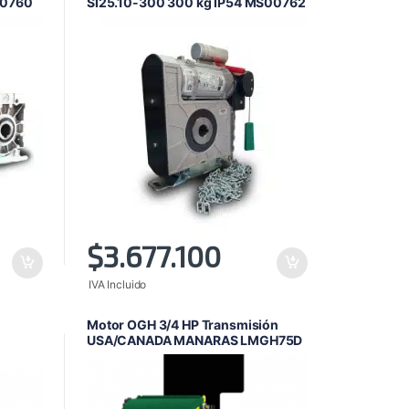
00760
SI25.10-300 300 kg IP54 MS00762
$
3.677.100
IVA Incluido
Motor OGH 3/4 HP Transmisión
USA/CANADA MANARAS LMGH75D