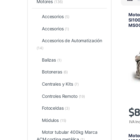
Motores
(136)
Moto
Accesorios
(5)
SI100
MS0
Accesorios
(1)
Accesorios de Automatización
(14)
Balizas
(1)
Botoneras
(6)
Centrales y Kits
(7)
Controles Remoto
(19)
Fotoceldas
(3)
$
8
Módulos
(15)
IVA In
Motor tubular 400kg Marca
Moto
ACM cortina metálica
(1)