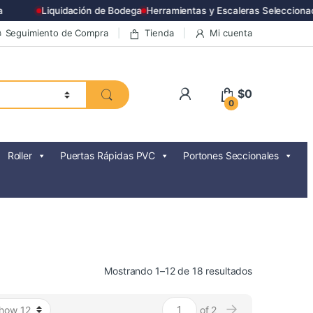
Liquidación de Bodega
Herramientas y Escaleras Seleccionadas
Seguimiento de Compra
Tienda
Mi cuenta
$
0
0
Roller
Puertas Rápidas PVC
Portones Seccionales
Ordenado
Mostrando 1–12 de 18 resultados
por
precio:
→
of 2