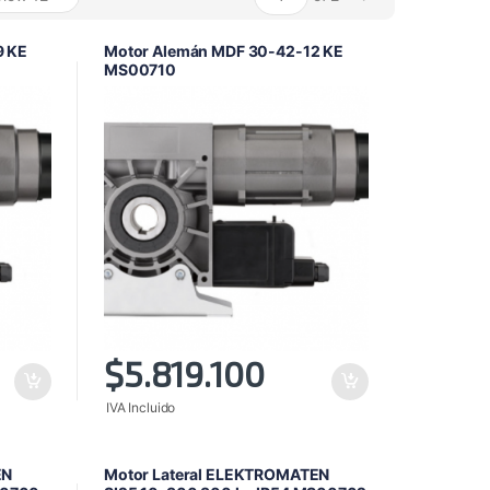
alto
a
9 KE
Motor Alemán MDF 30-42-12 KE
bajo
MS00710
$
5.819.100
IVA Incluido
EN
Motor Lateral ELEKTROMATEN