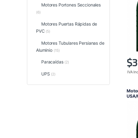
Motores Portones Seccionales
(6)
Motores Puertas Rápidas de
PVC
(5)
Motores Tubulares Persianas de
Aluminio
(15)
$
3
Paracaídas
(2)
IVA In
UPS
(2)
Moto
USA/