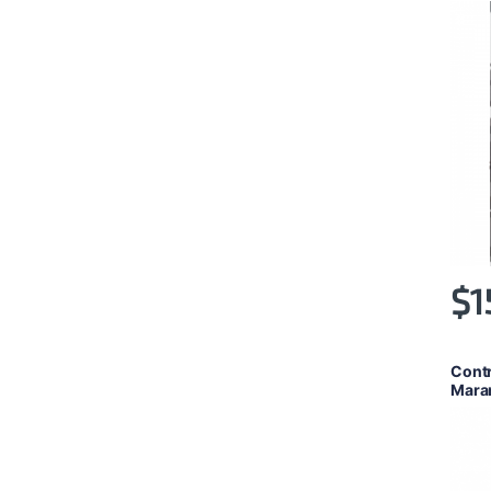
$
1
Contr
Mara