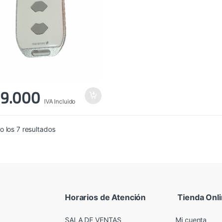
9.000
IVA Incluido
Ordenado
 los 7 resultados
por
precio:
alto
a
bajo
Horarios de Atención
Tienda Onl
SALA DE VENTAS
Mi cuenta