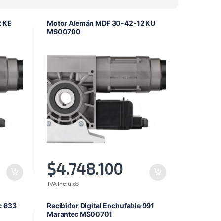
alto
a
2 KE
Motor Alemán MDF 30-42-12 KU
bajo
MS00700
$
4.748.100
IVA Incluido
c 633
Recibidor Digital Enchufable 991
Marantec MS00701