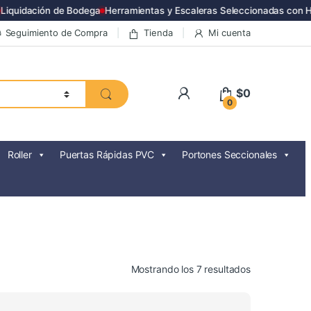
quidación de Bodega
Herramientas y Escaleras Seleccionadas con Ha
Seguimiento de Compra
Tienda
Mi cuenta
$
0
0
Roller
Puertas Rápidas PVC
Portones Seccionales
Ordenado
Mostrando los 7 resultados
por
precio: