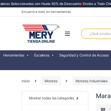
eras Seleccionadas con Hasta 50% de Descuento
Envíos a Todo Chile 
Skip
Skip
Encuentra todo en herramientas
to
to
navigation
content
Search
for:
Herramientas
Escaleras
Seguridad y Control de Acceso
Inicio
Motores
Motores Industriales
Mara
Mostrar todas las categorías