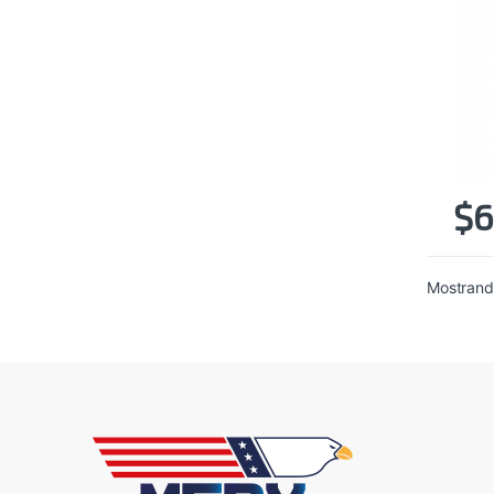
$
6
Mostrando