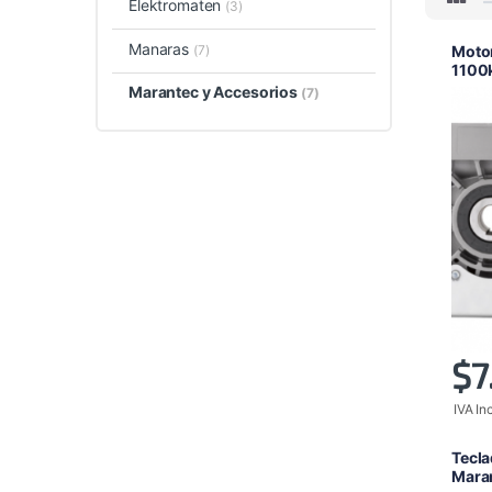
Elektromaten
(3)
Manaras
(7)
Moto
1100
Marantec y Accesorios
(7)
$
7
IVA In
Tecla
Mara