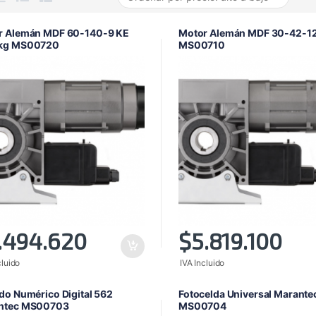
r Alemán MDF 60-140-9 KE
Motor Alemán MDF 30-42-1
kg MS00720
MS00710
.494.620
$
5.819.100
cluido
IVA Incluido
do Numérico Digital 562
Fotocelda Universal Marante
ntec MS00703
MS00704