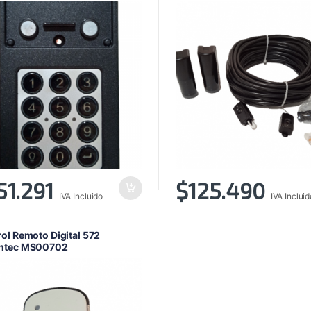
51.291
$
125.490
IVA Incluido
IVA Incluid
ol Remoto Digital 572
ntec MS00702