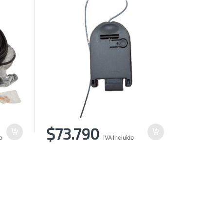
$
73.790
o
IVA Incluido