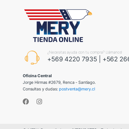
¿Necesitas ayuda con tu compra? Llámanos!
+569 4220 7935
|
+562 26
Oficina Central
Jorge Hirmas #2679, Renca - Santiago.
Consultas y dudas:
postventa@mery.cl