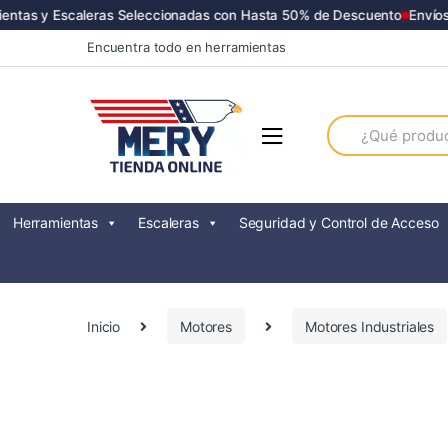
tas y Escaleras Seleccionadas con Hasta 50% de Descuento
Envíos a
Skip
Skip
Encuentra todo en herramientas
to
to
navigation
content
Search
for:
Herramientas
Escaleras
Seguridad y Control de Acceso
Inicio
Motores
Motores Industriales