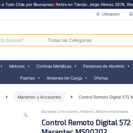
 Todo Chile por Bluexpress
Retiro en Tienda: Jorge Hirmas 2679, Renc
Ubicación
Motores
Cortinas Metálicas
Persianas de Aluminio
Puertas
Andenes de Carga
Ofertas
Marantec y Accesorios
Control Remoto Digital 57
Marantec y Accesorios
,
Motores
,
Motores Industriales
🔍
Control Remoto Digital 572
Marantec MS00702