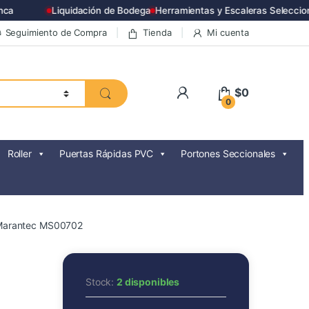
a
Liquidación de Bodega
Herramientas y Escaleras Seleccion
Seguimiento de Compra
Tienda
Mi cuenta
$
0
0
Roller
Puertas Rápidas PVC
Portones Seccionales
2 Marantec MS00702
Stock:
2 disponibles