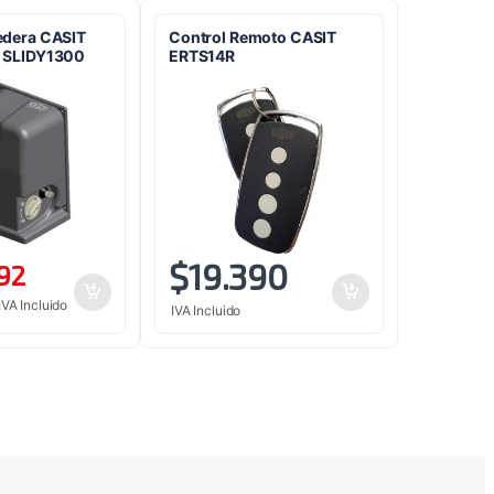
edera CASIT
Control Remoto CASIT
 SLIDY1300
ERTS14R
$
19.390
92
IVA Incluido
IVA Incluido