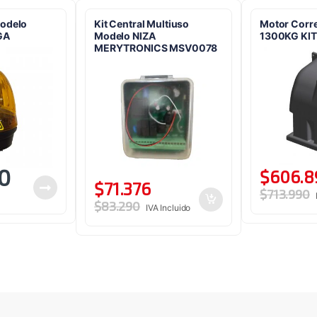
Modelo
Kit Central Multiuso
Motor Corr
GA
Modelo NIZA
1300KG KIT
MERYTRONICS MSV0078
0
$
606.8
$
71.376
$
713.990
$
83.290
IVA Incluido