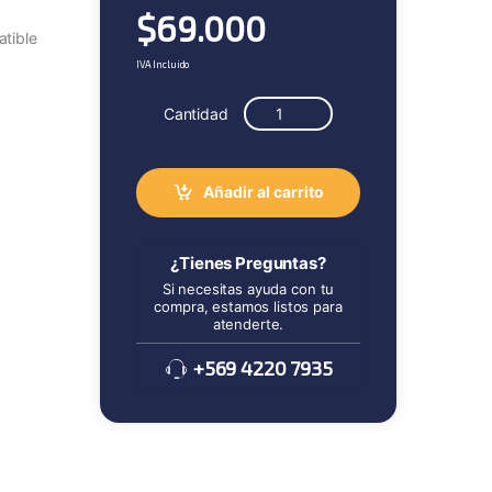
$
69.000
atible
IVA Incluido
Cantidad
Añadir al carrito
¿Tienes Preguntas?
Si necesitas ayuda con tu
compra, estamos listos para
atenderte.
+569 4220 7935