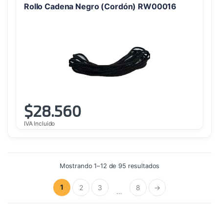
Rollo Cadena Negro (Cordón) RW00016
$
28.560
IVA Incluido
Ordenado
Mostrando 1–12 de 95 resultados
por
precio:
alto
1
2
3
8
→
a
…
bajo