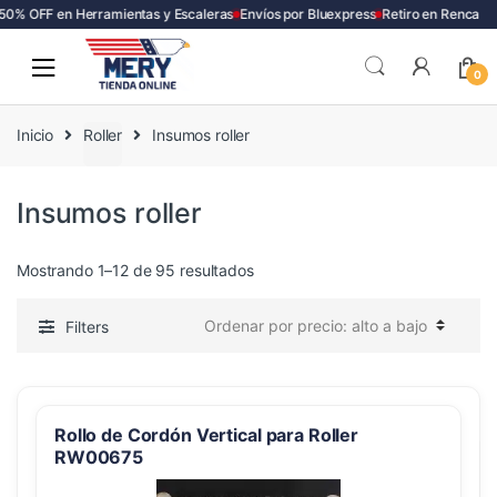
0% OFF en Herramientas y Escaleras
Envíos por Bluexpress
Retiro en Renca
Skip
Skip
to
to
0
navigation
content
Inicio
Roller
Insumos roller
Insumos roller
Ordenado
Mostrando 1–12 de 95 resultados
por
precio:
Filters
alto
a
bajo
Rollo de Cordón Vertical para Roller
RW00675