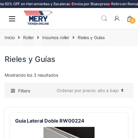
ta 50% OFF en Herramientas y Escaleras
Envíos por Bluexpress
Retiro en Renca
Skip
Skip
to
to
0
navigation
content
Inicio
Roller
Insumos roller
Rieles y Guías
Rieles y Guías
Ordenado
Mostrando los 3 resultados
por
precio:
Filters
alto
a
bajo
Guía Lateral Doble RW00224