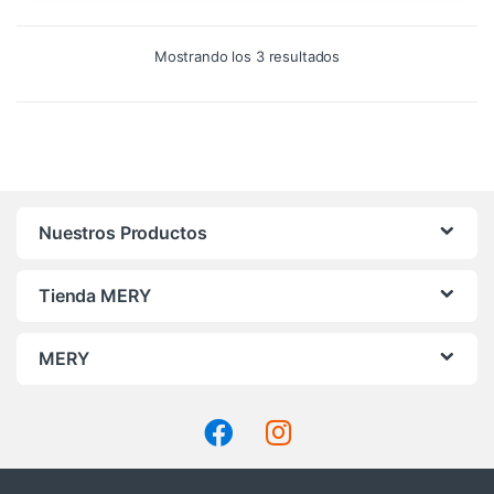
Ordenado
Mostrando los 3 resultados
por
precio:
alto
a
bajo
Nuestros Productos
Tienda MERY
MERY