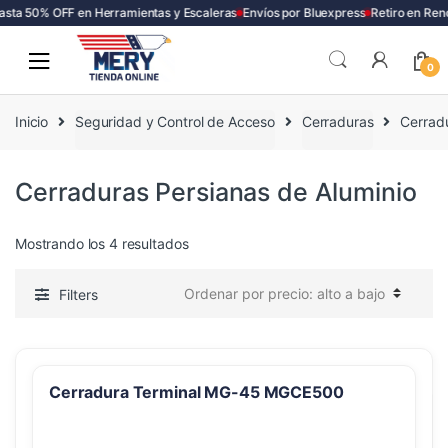
sta 50% OFF en Herramientas y Escaleras
Envíos por Bluexpress
Retiro en Ren
Skip
Skip
to
to
0
navigation
content
Inicio
Seguridad y Control de Acceso
Cerraduras
Cerradu
Cerraduras Persianas de Aluminio
Ordenado
Mostrando los 4 resultados
por
precio:
Filters
alto
a
bajo
Cerradura Terminal MG-45 MGCE500