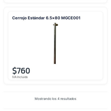
Cerrojo Estándar 6.5×80 MGCE001
$
760
IVA Incluido
Ordenado
Mostrando los 4 resultados
por
precio:
alto