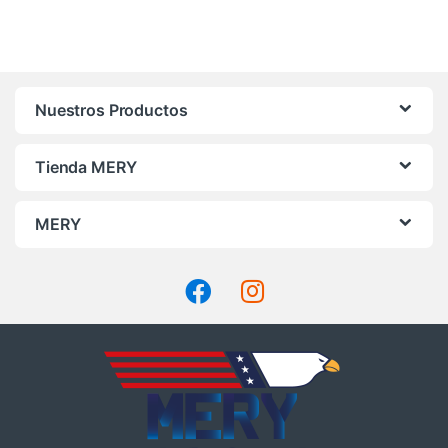
a
bajo
Nuestros Productos
Tienda MERY
MERY