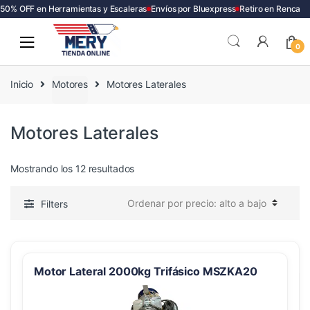
0% OFF en Herramientas y Escaleras
Envíos por Bluexpress
Retiro en Renca
Skip
Skip
to
to
0
navigation
content
Inicio
Motores
Motores Laterales
Motores Laterales
Ordenado
Mostrando los 12 resultados
por
precio:
Filters
alto
a
bajo
Motor Lateral 2000kg Trifásico MSZKA20