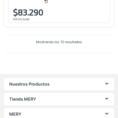
$
83.290
IVA Incluido
Ordenado
Mostrando los 12 resultados
por
precio:
alto
a
bajo
Nuestros Productos
Tienda MERY
MERY