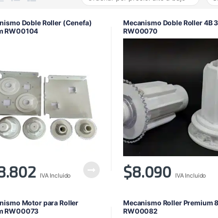
ismo Doble Roller (Cenefa)
Mecanismo Doble Roller 4B
m RW00104
RW00070
8.802
$
8.090
IVA Incluido
IVA Incluido
ismo Motor para Roller
Mecanismo Roller Premium 
m RW00073
RW00082