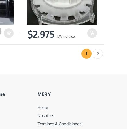
3
$
2.975
IVA Incluido
1
2
ine
MERY
Home
Nosotros
Términos & Condiciones