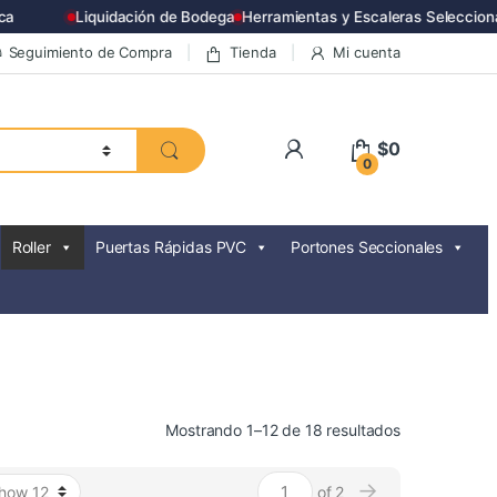
Liquidación de Bodega
Herramientas y Escaleras Seleccionad
Seguimiento de Compra
Tienda
Mi cuenta
$
0
0
Roller
Puertas Rápidas PVC
Portones Seccionales
Ordenado
Mostrando 1–12 de 18 resultados
por
precio:
→
of 2