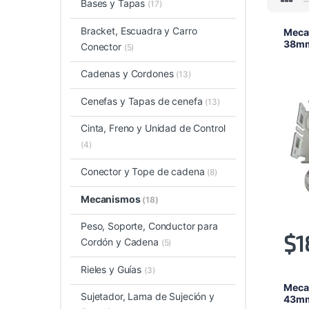
Bases y Tapas
(17)
Bracket, Escuadra y Carro
Mecan
38m
Conector
(5)
Cadenas y Cordones
(13)
Cenefas y Tapas de cenefa
(13)
Cinta, Freno y Unidad de Control
(4)
Conector y Tope de cadena
(8)
Mecanismos
(18)
Peso, Soporte, Conductor para
$
1
Cordón y Cadena
(5)
Rieles y Guías
(3)
Mecan
Sujetador, Lama de Sujeción y
43m