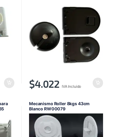
$
4.022
IVA Incluido
para
Mecanismo Roller 8kgs 43cm
65
Blanco RW00079