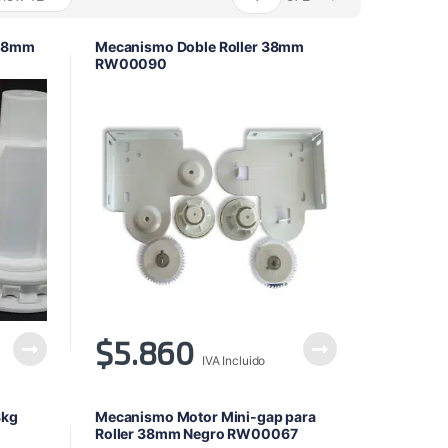
alto
a
 38mm
Mecanismo Doble Roller 38mm
bajo
RW00090
$
5.860
IVA Incluido
8kg
Mecanismo Motor Mini-gap para
Roller 38mm Negro RW00067