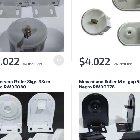
.022
$
4.022
IVA Incluido
IVA Incluido
nismo Roller 8kgs 38cm
Mecanismo Roller Min-gap 
co RW00080
Negro RW00076