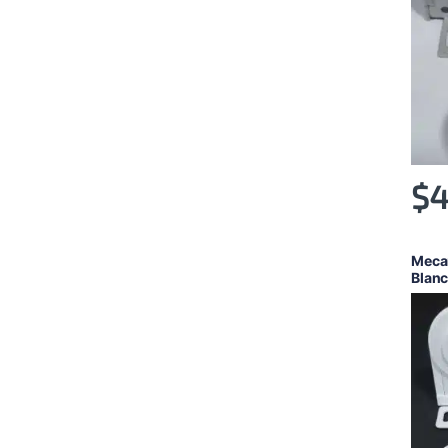
$
4
Meca
Blan