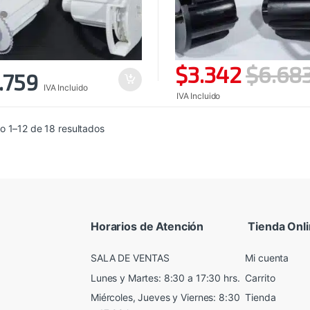
$
3.342
$
6.68
.759
IVA Incluido
IVA Incluido
Ordenado
o 1–12 de 18 resultados
por
precio:
alto
a
bajo
Horarios de Atención
Tienda Onl
SALA DE VENTAS
Mi cuenta
Lunes y Martes: 8:30 a 17:30 hrs.
Carrito
Miércoles, Jueves y Viernes: 8:30
Tienda