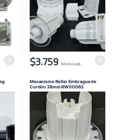
$
3.759
IVA Incluido
5kg
Mecanismo Roller Embrague de
Cordón 38mm RW00063