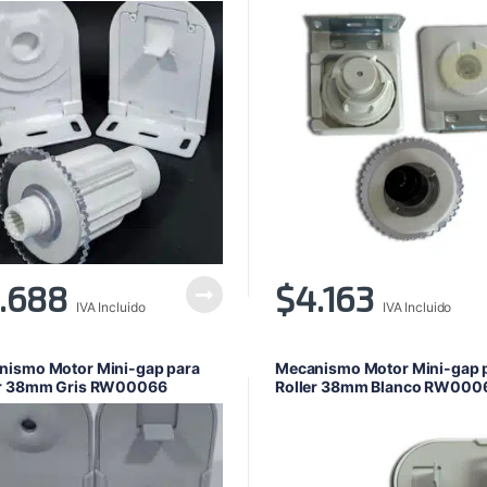
.688
$
4.163
IVA Incluido
IVA Incluido
nismo Motor Mini-gap para
Mecanismo Motor Mini-gap 
er 38mm Gris RW00066
Roller 38mm Blanco RW000