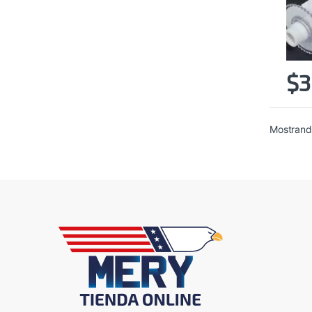
$
3
Mostrand