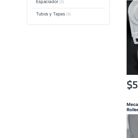
Espaciador
(3)
Tubos y Tapas
(5)
$
5
Meca
Roll