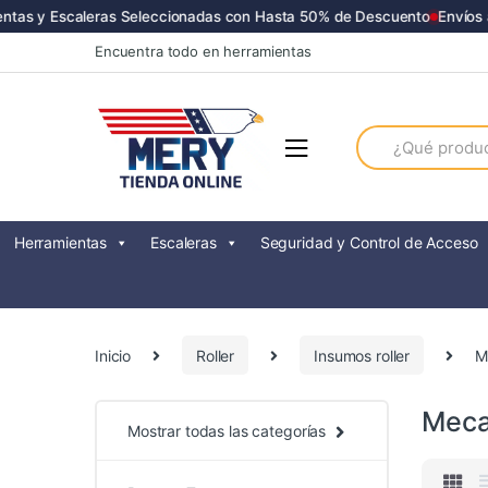
s y Escaleras Seleccionadas con Hasta 50% de Descuento
Envíos a T
Skip
Skip
Encuentra todo en herramientas
to
to
navigation
content
Search
for:
Herramientas
Escaleras
Seguridad y Control de Acceso
Inicio
Roller
Insumos roller
M
Meca
Mostrar todas las categorías