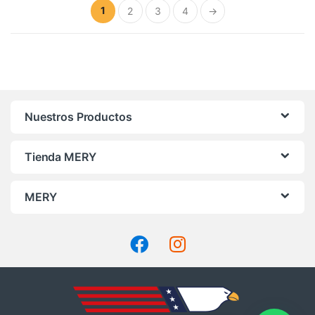
alto
1
2
3
4
→
a
bajo
Nuestros Productos
Tienda MERY
MERY