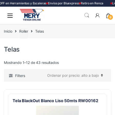
F en Herramientas y Escaleras
Envíos por Bluexpress
Retiro en Renca
Liq
Skip
Skip
to
to
0
navigation
content
Inicio
Roller
Telas
Telas
Ordenado
Mostrando 1–12 de 43 resultados
por
precio:
Filters
alto
a
bajo
Tela BlackOut Blanco Liso 50mts RW00162