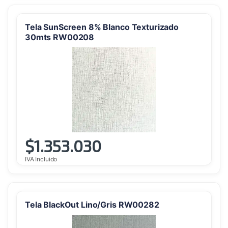
Tela SunScreen 8% Blanco Texturizado
30mts RW00208
$
1.353.030
IVA Incluido
Tela BlackOut Lino/Gris RW00282