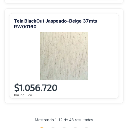
Tela BlackOut Jaspeado-Beige 37mts
RW00160
$
1.056.720
IVA Incluido
Ordenado
Mostrando 1–12 de 43 resultados
por
precio: