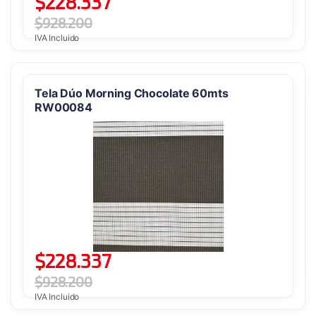
$
228.337
$
928.200
IVA Incluido
Tela Dúo Morning Chocolate 60mts
RW00084
$
228.337
$
928.200
IVA Incluido