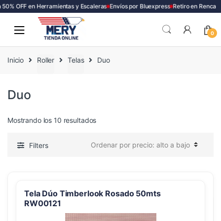
50% OFF en Herramientas y Escaleras
Envíos por Bluexpress
Retiro en Renca
Skip
Skip
to
to
0
navigation
content
Inicio
Roller
Telas
Duo
Duo
Ordenado
Mostrando los 10 resultados
por
precio:
Filters
alto
a
bajo
Tela Dúo Timberlook Rosado 50mts
RW00121