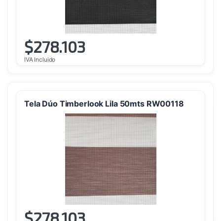
$
278.103
IVA Incluido
Tela Dúo Timberlook Lila 50mts RW00118
$
278.103