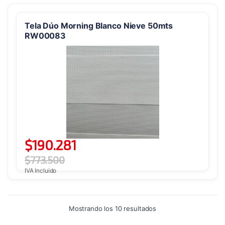
Tela Dúo Morning Blanco Nieve 50mts
RW00083
$
190.281
$
773.500
IVA Incluido
Ordenado
Mostrando los 10 resultados
por
precio: