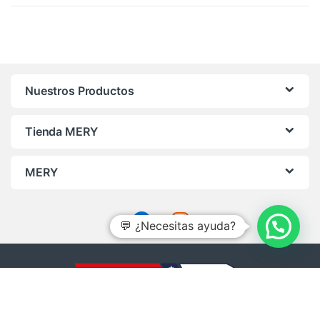
alto
a
bajo
Nuestros Productos
Tienda MERY
MERY
💬 ¿Necesitas ayuda?