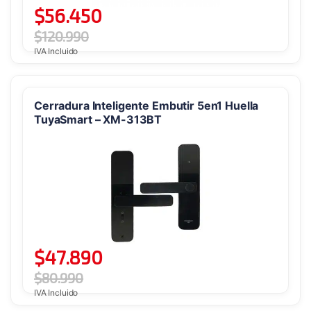
$
56.450
$
120.990
IVA Incluido
Cerradura Inteligente Embutir 5en1 Huella
TuyaSmart – XM-313BT
$
47.890
$
80.990
IVA Incluido