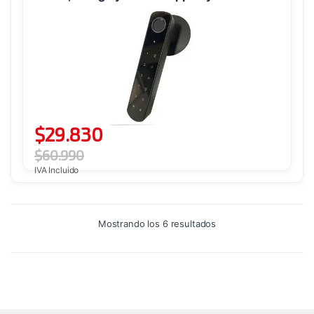
$
29.830
$
60.990
IVA Incluido
Ordenado
Mostrando los 6 resultados
por
precio:
alto
a
bajo