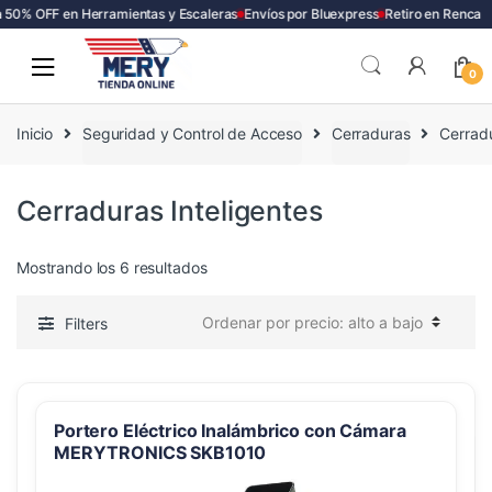
50% OFF en Herramientas y Escaleras
Envíos por Bluexpress
Retiro en Renca
Skip
Skip
to
to
0
navigation
content
Inicio
Seguridad y Control de Acceso
Cerraduras
Cerradu
Cerraduras Inteligentes
Ordenado
Mostrando los 6 resultados
por
precio:
Filters
alto
a
bajo
Portero Eléctrico Inalámbrico con Cámara
MERYTRONICS SKB1010