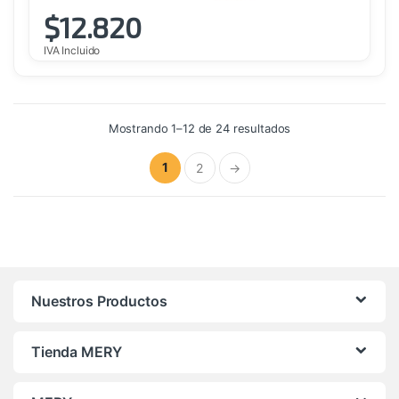
$
12.820
IVA Incluido
Ordenado
Mostrando 1–12 de 24 resultados
por
precio:
alto
1
2
→
a
bajo
Nuestros Productos
Tienda MERY