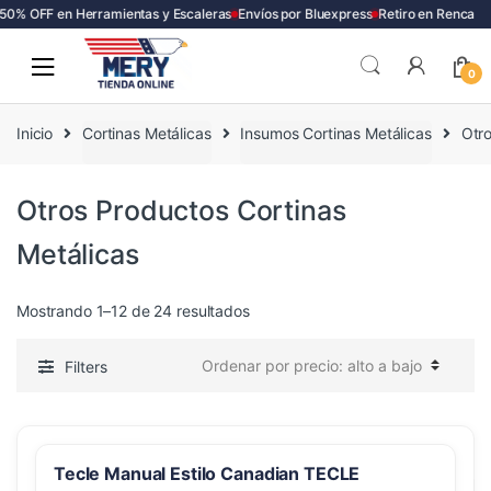
0% OFF en Herramientas y Escaleras
Envíos por Bluexpress
Retiro en Renca
Skip
Skip
to
to
0
navigation
content
Inicio
Cortinas Metálicas
Insumos Cortinas Metálicas
Otro
Otros Productos Cortinas
Metálicas
Ordenado
Mostrando 1–12 de 24 resultados
por
precio:
Filters
alto
a
bajo
Tecle Manual Estilo Canadian TECLE