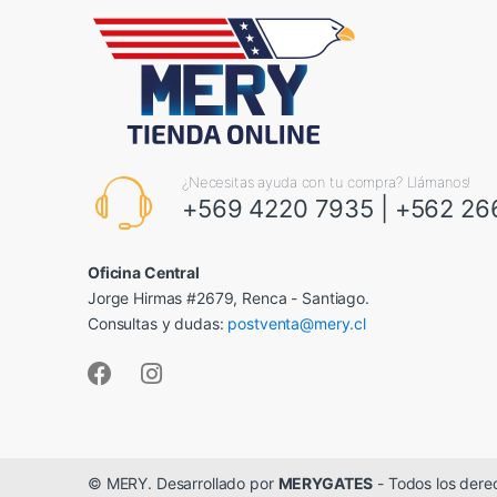
¿Necesitas ayuda con tu compra? Llámanos!
+569 4220 7935
|
+562 26
Oficina Central
Jorge Hirmas #2679, Renca - Santiago.
Consultas y dudas:
postventa@mery.cl
© MERY. Desarrollado por
MERYGATES
- Todos los dere