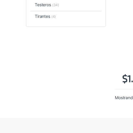
Testeros
(34)
Tirantes
(4)
$
1
Mostrando