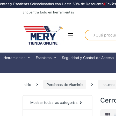
tas y Escaleras Seleccionadas con Hasta 50% de Descuento
Envíos a
Skip
Skip
Encuentra todo en herramientas
to
to
navigation
content
Search
for:
Herramientas
Escaleras
Seguridad y Control de Acceso
Inicio
Persianas de Aluminio
Insumos 
Cerr
Mostrar todas las categorías