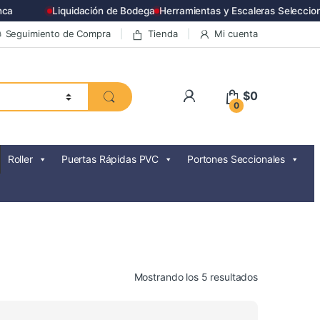
a
Liquidación de Bodega
Herramientas y Escaleras Seleccion
Seguimiento de Compra
Tienda
Mi cuenta
$
0
0
Roller
Puertas Rápidas PVC
Portones Seccionales
Ordenado
Mostrando los 5 resultados
por
precio: