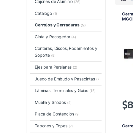
Cajones de Aluminio
(26)
Catálogo
(1)
Cerr
MGC
Cerrojos y Cerraduras
(5)
Cinta y Recogedor
(4)
Conteras, Discos, Rodamientos y
Soporte
(9)
Ejes para Persianas
(2)
Juego de Embudo y Pasacintas
(7)
Láminas, Terminales y Guías
(15)
$
8
Muelle y Snodos
(4)
Placa de Contención
(9)
Cerr
Tapones y Topes
(7)