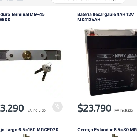
adura Terminal MG-45
Batería Recargable 4AH 12V
E500
MS412VAH
3.290
$
23.790
IVA Incluido
IVA Incluido
ojo Largo 6.5×150 MGCE020
Cerrojo Estándar 6.5×80 M