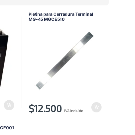
alto
a
Pletina para Cerradura Terminal
bajo
MG-45 MGCE510
$
12.500
IVA Incluido
GCE001