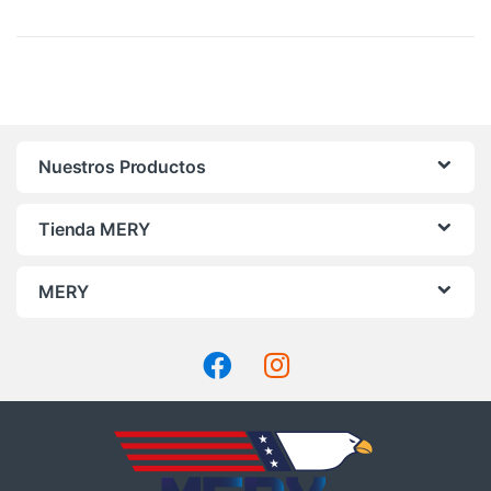
por
precio:
alto
a
bajo
Nuestros Productos
Tienda MERY
MERY