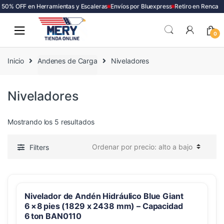
50% OFF en Herramientas y Escaleras
Envíos por Bluexpress
Retiro en Renca
Skip
Skip
to
to
0
navigation
content
Inicio
Andenes de Carga
Niveladores
Niveladores
Ordenado
Mostrando los 5 resultados
por
precio:
Filters
alto
a
bajo
Nivelador de Andén Hidráulico Blue Giant
6 × 8 pies (1829 x 2438 mm) – Capacidad
6 ton BAN0110