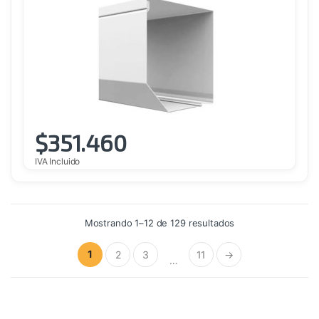
$
351.460
IVA Incluido
Ordenado
Mostrando 1–12 de 129 resultados
por
precio:
alto
1
2
3
11
→
a
…
bajo