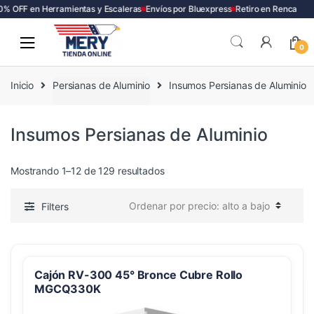
 OFF en Herramientas y Escaleras
Envíos por Bluexpress
Retiro en Renca
Skip
Skip
to
to
0
navigation
content
Inicio
Persianas de Aluminio
Insumos Persianas de Aluminio
Insumos Persianas de Aluminio
Ordenado
Mostrando 1–12 de 129 resultados
por
precio:
Filters
alto
a
bajo
Cajón RV-300 45° Bronce Cubre Rollo
MGCQ330K