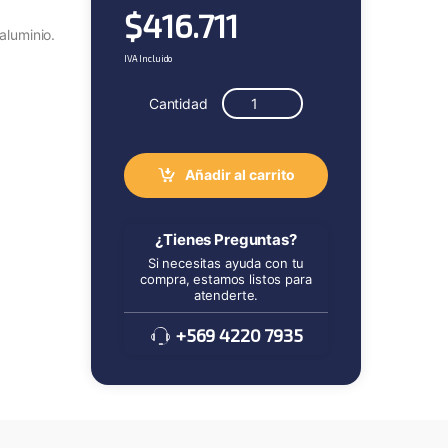
$
416.711
aluminio.
IVA Incluido
Cantidad
Añadir al carrito
¿Tienes Preguntas?
Si necesitas ayuda con tu
compra, estamos listos para
atenderte.
+569 4220 7935