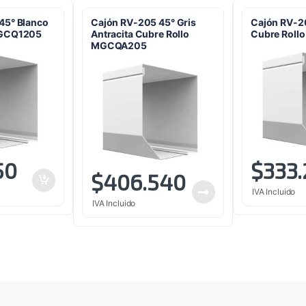
45° Blanco
Cajón RV-205 45° Gris
Cajón RV-20
MGCQ1205
Antracita Cubre Rollo
Cubre Rol
MGCQA205
50
$
333
$
406.540
IVA Incluido
IVA Incluido