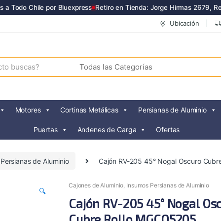
a Todo Chile por Bluexpress
Retiro en Tienda: Jorge Hirmas 2679, Ren
Ubicación
Motores
Cortinas Metálicas
Persianas de Aluminio
Puertas
Andenes de Carga
Ofertas
Persianas de Aluminio
Cajón RV-205 45° Nogal Oscuro Cub
Cajones de Aluminio
,
Insumos Persianas de Aluminio
🔍
Cajón RV-205 45° Nogal Os
Cubre Rollo MGCQ5205