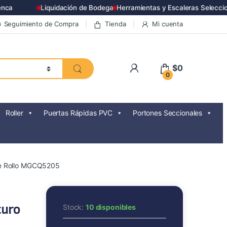
ca
Liquidación de Bodega
Herramientas y Escaleras Seleccio
Seguimiento de Compra
Tienda
Mi cuenta
$
0
0
Roller
Puertas Rápidas PVC
Portones Seccionales
re Rollo MGCQ5205
curo
Stock:
10 disponibles