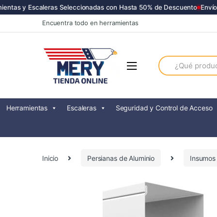
ntas y Escaleras Seleccionadas con Hasta 50% de Descuento
Envíos 
Skip
Skip
Encuentra todo en herramientas
to
to
navigation
content
Search
for:
Herramientas
Escaleras
Seguridad y Control de Acceso
Inicio
Persianas de Aluminio
Insumos 