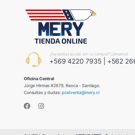
¿Necesitas ayuda con tu compra? Llámanos!
+569 4220 7935
|
+562 26
Oficina Central
Jorge Hirmas #2679, Renca - Santiago.
Consultas y dudas:
postventa@mery.cl