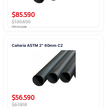
$
85.590
$
130.690
IVA Incluido
Cañería ASTM 2″ 60mm C2
$
56.590
$
67.818