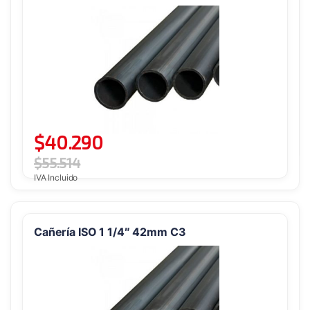
$
40.290
$
55.514
IVA Incluido
Cañería ISO 1 1/4″ 42mm C3