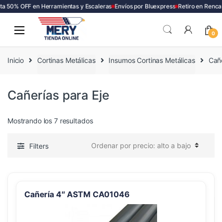
a 50% OFF en Herramientas y Escaleras
Envíos por Bluexpress
Retiro en Renca
Skip
Skip
to
to
0
navigation
content
Inicio
Cortinas Metálicas
Insumos Cortinas Metálicas
Cañe
Cañerías para Eje
Ordenado
Mostrando los 7 resultados
por
precio:
Filters
alto
a
bajo
Cañería 4″ ASTM CA01046