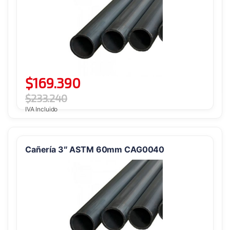
$
169.390
$
233.240
IVA Incluido
Cañería 3″ ASTM 60mm CAG0040