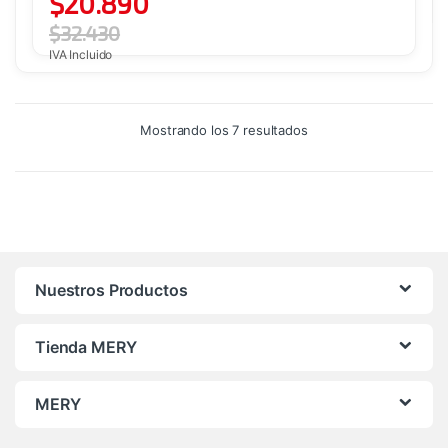
$
20.890
$
32.430
IVA Incluido
Ordenado
Mostrando los 7 resultados
por
precio:
alto
a
bajo
Nuestros Productos
Tienda MERY
MERY