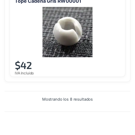
Tope Cadena Gris RW00001
$
42
IVA Incluido
Ordenado
Mostrando los 8 resultados
por
precio:
alto
a
bajo