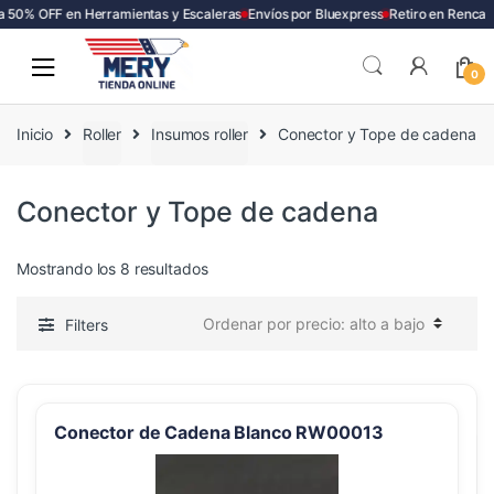
 50% OFF en Herramientas y Escaleras
Envíos por Bluexpress
Retiro en Renca
Skip
Skip
to
to
0
navigation
content
Inicio
Roller
Insumos roller
Conector y Tope de cadena
Conector y Tope de cadena
Ordenado
Mostrando los 8 resultados
por
precio:
Filters
alto
a
bajo
Conector de Cadena Blanco RW00013