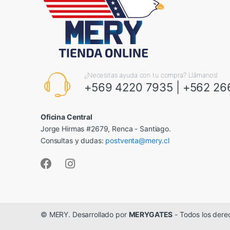
¿Necesitas ayuda con tu compra? Llámanos!
+569 4220 7935
|
+562 26
Oficina Central
Jorge Hirmas #2679, Renca - Santiago.
Consultas y dudas:
postventa@mery.cl
© MERY. Desarrollado por
MERYGATES
- Todos los dere