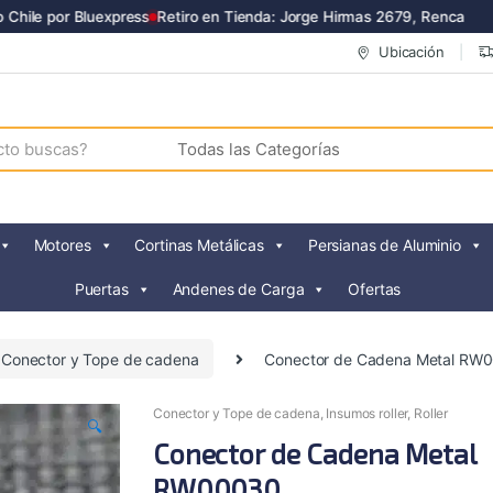
ile por Bluexpress
Retiro en Tienda: Jorge Hirmas 2679, Renca
Ubicación
Motores
Cortinas Metálicas
Persianas de Aluminio
Puertas
Andenes de Carga
Ofertas
Conector y Tope de cadena
Conector de Cadena Metal RW
Conector y Tope de cadena
,
Insumos roller
,
Roller
🔍
Conector de Cadena Metal
RW00030