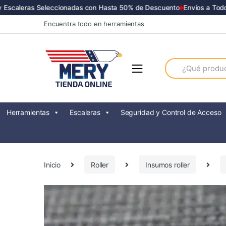
scaleras Seleccionadas con Hasta 50% de Descuento
Envíos a Todo Ch
Skip
Skip
Encuentra todo en herramientas
to
to
navigation
content
Search
for:
Herramientas
Escaleras
Seguridad y Control de Acceso
Inicio
Roller
Insumos roller