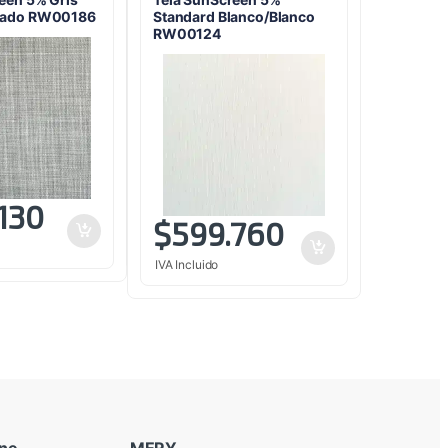
eado RW00186
Standard Blanco/Blanco
RW00124
130
$
599.760
IVA Incluido
ine
MERY