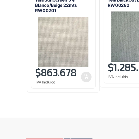
Blanco/Beige 22mts
RW00282
RW00201
$
1.285
$
863.678
IVA Incluido
IVA Incluido