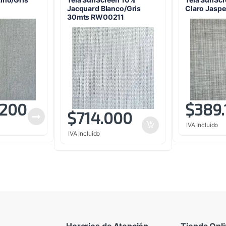
Jacquard Blanco/Gris
Claro Jasp
30mts RW00211
.200
$
389.
$
714.000
IVA Incluido
IVA Incluido
Horarios de Atención
Tienda Onl