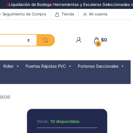
Liquidación de Bodega
Herramientas y Escaleras Seleccionadas co
Seguimiento de Compra
Tienda
Mi cuenta
$
0
0
Roller
Puertas Rápidas PVC
Portones Seccionales
00030
Stock:
10 disponibles