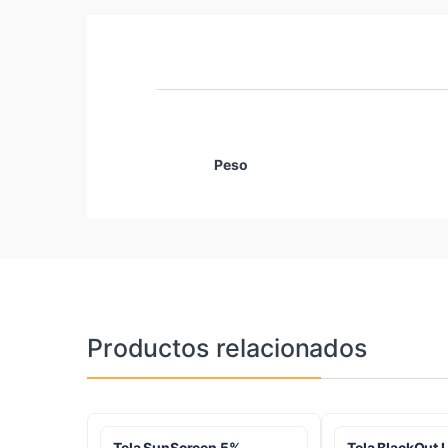
Peso
Productos relacionados
Tela SunScreen 5%
Tela BlackOut 