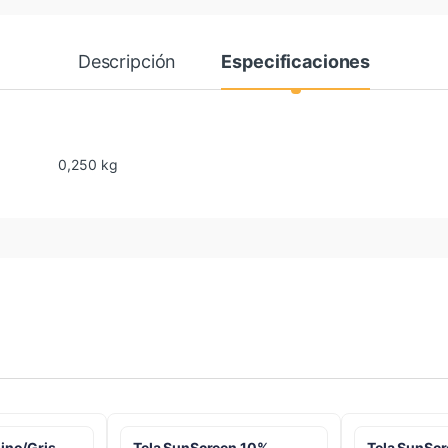
Descripción
Especificaciones
0,250 kg
Lino/Gris
Tela SunScreen 10%
Tela SunScr