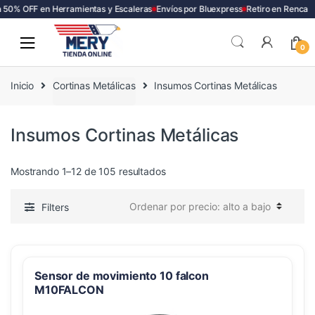
50% OFF en Herramientas y Escaleras
Envíos por Bluexpress
Retiro en Renca
Skip
Skip
to
to
0
navigation
content
Inicio
Cortinas Metálicas
Insumos Cortinas Metálicas
Insumos Cortinas Metálicas
Ordenado
Mostrando 1–12 de 105 resultados
por
precio:
Filters
alto
a
bajo
Sensor de movimiento 10 falcon
M10FALCON