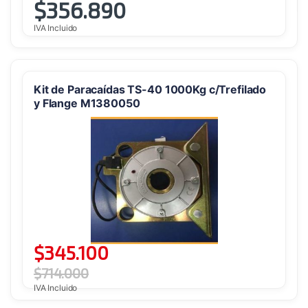
$
356.890
IVA Incluido
Kit de Paracaídas TS-40 1000Kg c/Trefilado
y Flange M1380050
$
345.100
$
714.000
IVA Incluido