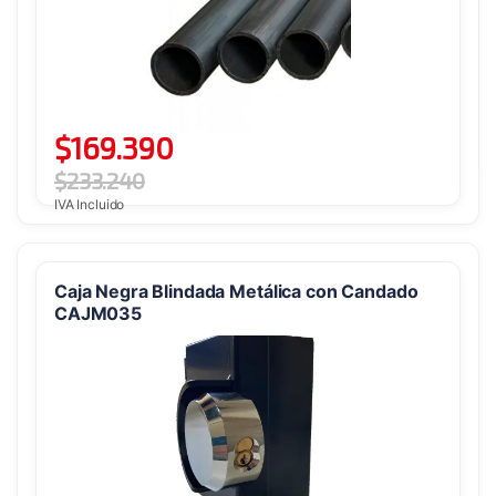
$
169.390
$
233.240
IVA Incluido
Caja Negra Blindada Metálica con Candado
CAJM035