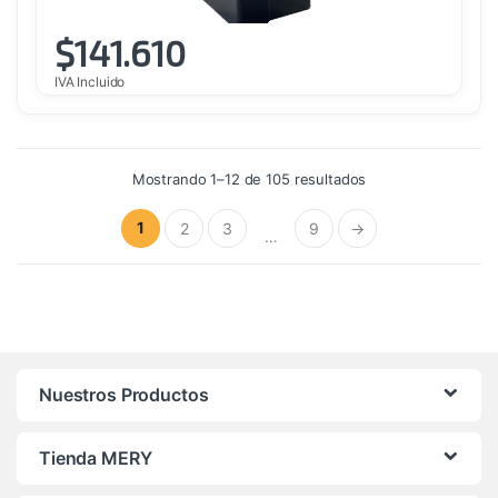
$
141.610
IVA Incluido
Ordenado
Mostrando 1–12 de 105 resultados
por
precio:
alto
1
2
3
9
→
a
…
bajo
Nuestros Productos
Tienda MERY