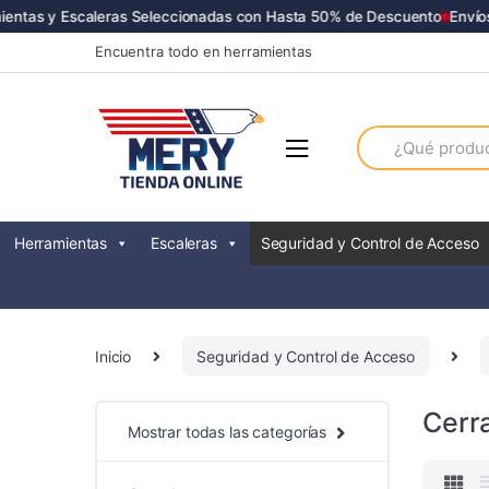
ntas y Escaleras Seleccionadas con Hasta 50% de Descuento
Envíos 
Skip
Skip
Encuentra todo en herramientas
to
to
navigation
content
Search
for:
Herramientas
Escaleras
Seguridad y Control de Acceso
Inicio
Seguridad y Control de Acceso
Cerr
Mostrar todas las categorías