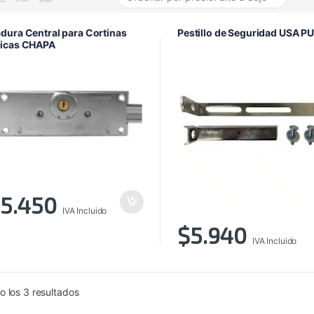
dura Central para Cortinas
Pestillo de Seguridad USA P
licas CHAPA
5.450
IVA Incluido
$
5.940
IVA Incluido
Ordenado
 los 3 resultados
por
precio: