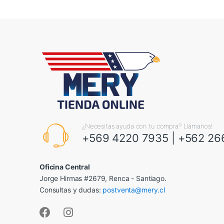
¿Necesitas ayuda con tu compra? Llámanos!
+569 4220 7935
|
+562 26
Oficina Central
Jorge Hirmas #2679, Renca - Santiago.
Consultas y dudas:
postventa@mery.cl