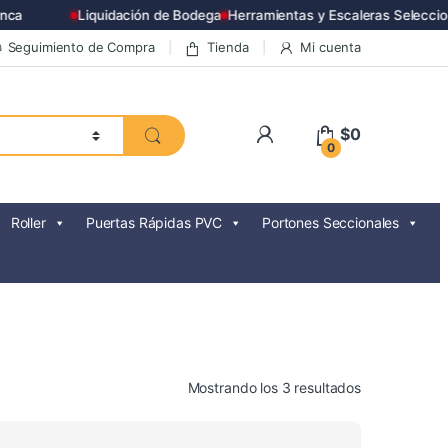
ca
Liquidación de Bodega
Herramientas y Escaleras Seleccio
Seguimiento de Compra
Tienda
Mi cuenta
$
0
0
Roller
Puertas Rápidas PVC
Portones Seccionales
Ordenado
Mostrando los 3 resultados
por
precio: