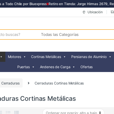
a Todo Chile por Bluexpress
Retiro en Tienda: Jorge Hirmas 2679, Ren
Ubicación
Motores
Cortinas Metálicas
Persianas de Aluminio
Puertas
Andenes de Carga
Ofertas
Cerraduras
Cerraduras Cortinas Metálicas
aduras Cortinas Metálicas