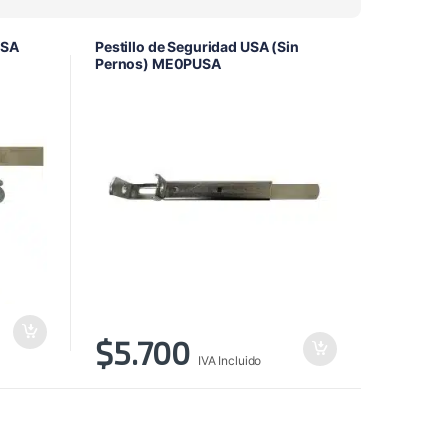
alto
a
USA
Pestillo de Seguridad USA (Sin
bajo
Pernos) ME0PUSA
$
5.700
IVA Incluido