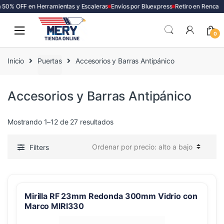
50% OFF en Herramientas y Escaleras
Envíos por Bluexpress
Retiro en Renca
Skip
Skip
to
to
0
navigation
content
Inicio
Puertas
Accesorios y Barras Antipánico
Accesorios y Barras Antipánico
Ordenado
Mostrando 1–12 de 27 resultados
por
precio:
Filters
alto
a
bajo
Mirilla RF 23mm Redonda 300mm Vidrio con
Marco MIRI330