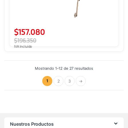
$
157.080
$
196.350
IVA Incluido
Ordenado
Mostrando 1–12 de 27 resultados
por
precio:
alto
1
2
3
→
a
bajo
Nuestros Productos