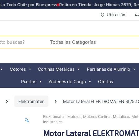
Todo Chile por Bluexpress
Retiro en Tienda: Jorge Hirmas 2679, Renca
Ubicación
Motores
Cortinas Metálicas
Persianas de Aluminio
Puertas
Andenes de Carga
Ofertas
Elektromaten
Motor Lateral ELEKTROMATEN SI25.
Elektromaten
,
Motores
,
Motores Cortinas Metálicas
,
Mot
🔍
Industriales
Motor Lateral ELEKTROMA