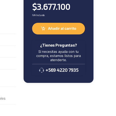
$
3.677.100
IVA Incluido
Añadir al carrito
¿Tienes Preguntas?
Si necesitas ayuda con tu
compra, estamos listos para
atenderte.
+569 4220 7935
ales