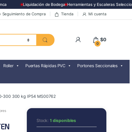
Liquidación de Bodega
Herramientas y Escaleras Selecciona
Seguimiento de Compra
Tienda
Mi cuenta
$
0
0
Roller
Puertas Rápidas PVC
Portones Seccionales
10-300 300 kg IP54 MS00762
ores
Stock:
1 disponibles
TEN