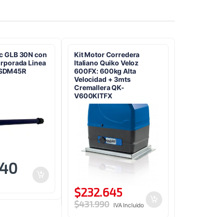
ic GLB 30N con
Kit Motor Corredera
orporada Linea
Italiano Quiko Veloz
SDM45R
600FX: 600kg Alta
Velocidad + 3mts
Cremallera QK-
V600KITFX
340
$
232.645
$
431.990
IVA Incluido