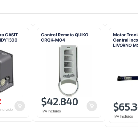
ra CASIT
Control Remoto QUIKO
Motor Tron
LIDY1300
CRQK-M04
Central Inc
LIVORNO M
$
42.840
2
$
65.
Incluido
IVA Incluido
IVA Incluido