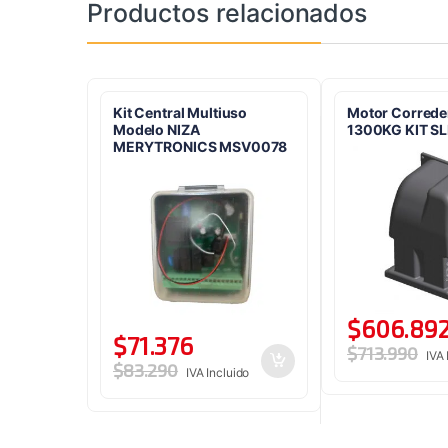
Productos relacionados
Kit Central Multiuso
Motor Correde
Modelo NIZA
1300KG KIT S
MERYTRONICS MSV0078
$
606.89
$
71.376
$
713.990
IVA 
$
83.290
IVA Incluido