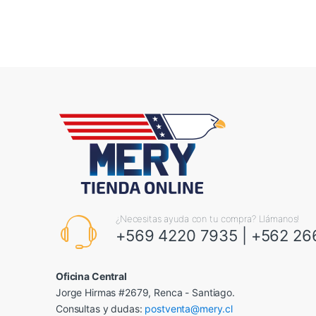
¿Necesitas ayuda con tu compra? Llámanos!
+569 4220 7935
|
+562 26
Oficina Central
Jorge Hirmas #2679, Renca - Santiago.
Consultas y dudas:
postventa@mery.cl