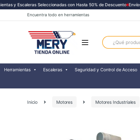
as y Escaleras Seleccionadas con Hasta 50% de Descuento
Envíos a 
Skip
Skip
Encuentra todo en herramientas
to
to
navigation
content
Search
for:
Herramientas
Escaleras
Seguridad y Control de Acceso
Inicio
Motores
Motores Industriales