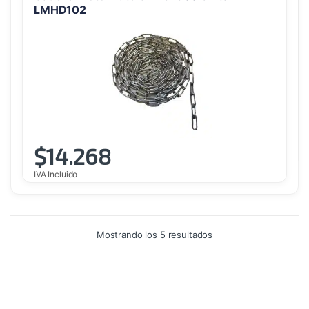
LMHD102
$
14.268
IVA Incluido
Ordenado
Mostrando los 5 resultados
por
precio:
alto
a
bajo