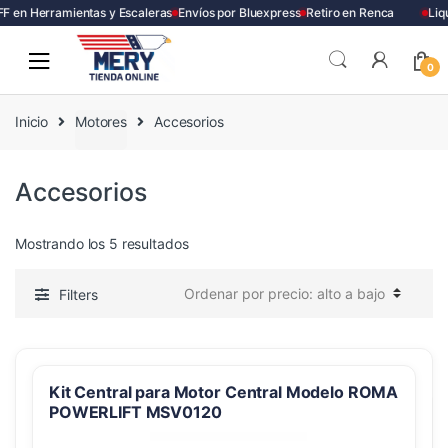
 en Herramientas y Escaleras
Envíos por Bluexpress
Retiro en Renca
Liqu
Skip
Skip
to
to
0
navigation
content
Inicio
Motores
Accesorios
Accesorios
Ordenado
Mostrando los 5 resultados
por
precio:
Filters
alto
a
bajo
Kit Central para Motor Central Modelo ROMA
POWERLIFT MSV0120