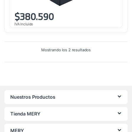
$
380.590
IVA Incluido
Ordenado
Mostrando los 2 resultados
por
precio:
alto
a
bajo
Nuestros Productos
Tienda MERY
MERY