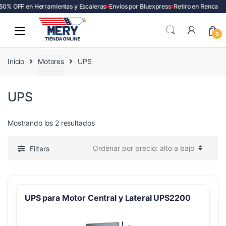
50% OFF en Herramientas y Escaleras
Envíos por Bluexpress
Retiro en Renca
Skip
Skip
to
to
0
navigation
content
Inicio
Motores
UPS
UPS
Ordenado
Mostrando los 2 resultados
por
precio:
Filters
alto
a
bajo
UPS para Motor Central y Lateral UPS2200