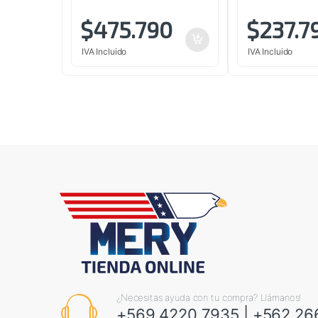
$
475.790
$
237.7
IVA Incluido
IVA Incluido
¿Necesitas ayuda con tu compra? Llámanos!
+569 4220 7935
|
+562 26