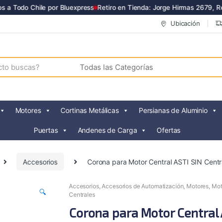
 Todo Chile por Bluexpress
Retiro en Tienda: Jorge Hirmas 2679, Renc
Ubicación
Motores
Cortinas Metálicas
Persianas de Aluminio
Puertas
Andenes de Carga
Ofertas
Accesorios
Corona para Motor Central ASTI SIN Cen
Accesorios
,
Accesorios de Automatización
,
Motores
,
Mot
🔍
Centrales
Corona para Motor Central 