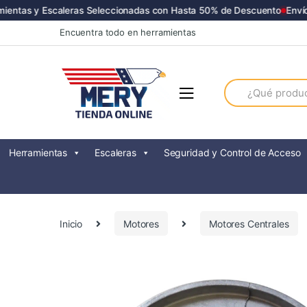
tas y Escaleras Seleccionadas con Hasta 50% de Descuento
Envíos a
Skip
Skip
Encuentra todo en herramientas
to
to
navigation
content
Search
for:
Herramientas
Escaleras
Seguridad y Control de Acceso
Inicio
Motores
Motores Centrales