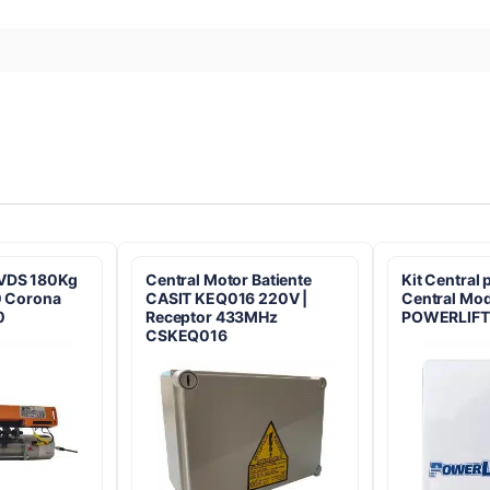
 VDS 180Kg
Central Motor Batiente
Kit Central
60 Corona
CASIT KEQ016 220V |
Central Mo
0
Receptor 433MHz
POWERLIFT
CSKEQ016