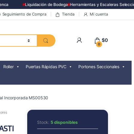
a
Liquidación de Bodega
Herramientas y Escaleras Seleccion
Seguimiento de Compra
Tienda
Mi cuenta
$
0
0
Roller
Puertas Rápidas PVC
Portones Seccionales
tral Incorporada MS00530
ores
Stock:
5 disponibles
ASTI