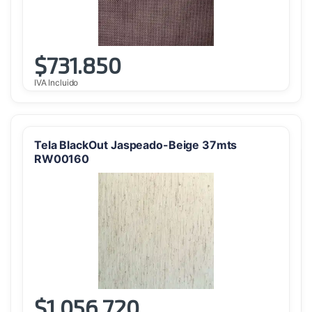
$
731.850
IVA Incluido
Tela BlackOut Jaspeado-Beige 37mts
RW00160
$
1.056.720