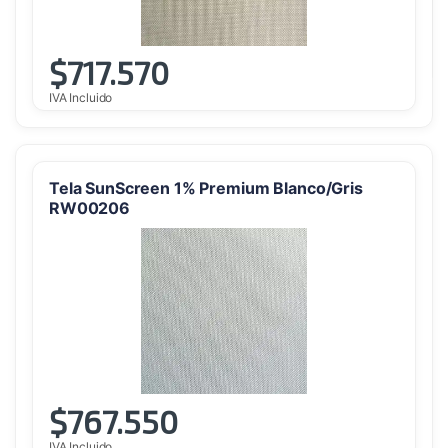
$
717.570
IVA Incluido
Tela SunScreen 1% Premium Blanco/Gris
RW00206
$
767.550
IVA Incluido