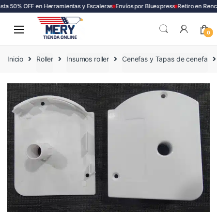
ta 50% OFF en Herramientas y Escaleras
Envíos por Bluexpress
Retiro en Renca
Skip
Skip
to
to
0
navigation
content
Inicio
Roller
Insumos roller
Cenefas y Tapas de cenefa