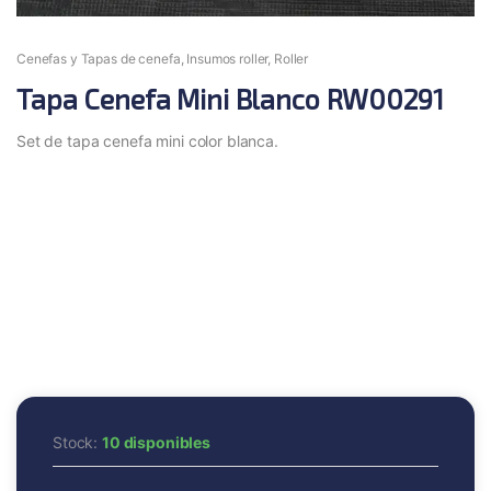
Cenefas y Tapas de cenefa
,
Insumos roller
,
Roller
Tapa Cenefa Mini Blanco RW00291
Set de tapa cenefa mini color blanca.
Stock:
10 disponibles