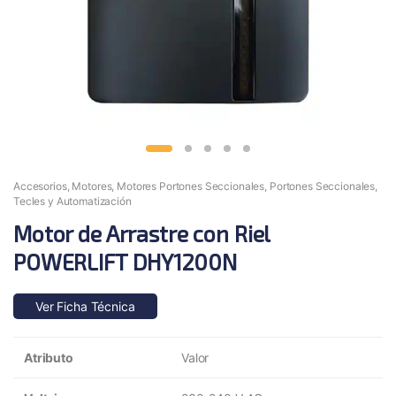
Accesorios
,
Motores
,
Motores Portones Seccionales
,
Portones Seccionales
,
Tecles y Automatización
Motor de Arrastre con Riel
POWERLIFT DHY1200N
Ver Ficha Técnica
Atributo
Valor