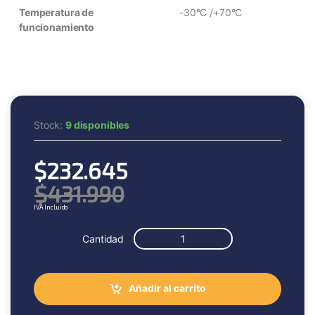
Temperatura de
-30°C /+70°C
funcionamiento
Stock:
9 disponibles
$
232.645
$
431.990
IVA Incluido
Cantidad
Añadir al carrito