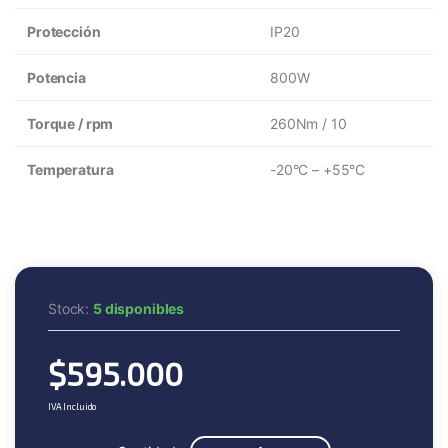
Protección
IP20
Potencia
800W
Torque / rpm
260Nm / 10
Temperatura
-20°C – +55°C
Stock:
5 disponibles
$
595.000
IVA Incluido