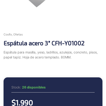
Coofix
,
Ofertas
Espátula acero 3″ CFH-Y01002
Espátula para masilla, yeso, ladrillos, azulejos, concreto, pisos,
papel tapiz. Hoja de acero templado. 80MM.
Stock:
26 disponibles
$
1.990