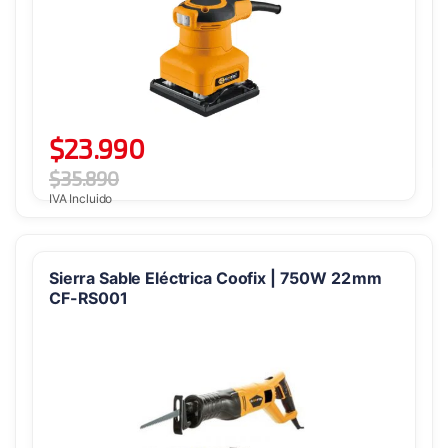
$
23.990
$
35.890
IVA Incluido
Sierra Sable Eléctrica Coofix | 750W 22 mm
CF-RS001