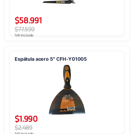
$
58.991
$
77.590
IVA Incluido
Espátula acero 5″ CFH-Y01005
$
1.990
$
2.489
IVA Incluido