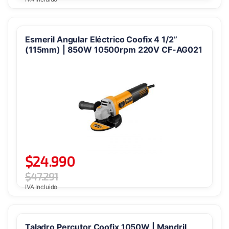
Esmeril Angular Eléctrico Coofix 4 1/2”
(115mm) | 850W 10500rpm 220V CF-AG021
$
24.990
$
47.291
IVA Incluido
Taladro Percutor Coofix 1050W | Mandril