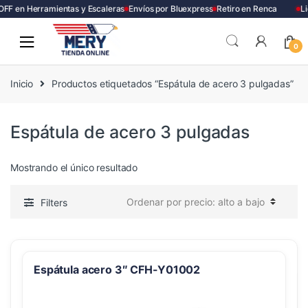
FF en Herramientas y Escaleras
Envíos por Bluexpress
Retiro en Renca
Li
Skip
Skip
to
to
0
navigation
content
Inicio
Productos etiquetados “Espátula de acero 3 pulgadas”
Espátula de acero 3 pulgadas
Mostrando el único resultado
Filters
Espátula acero 3″ CFH-Y01002