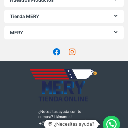
Nuestros Productos
Tienda MERY
MERY
¿Necesitas ayuda con tu
compra? Llámanos!
+569 4220 7935
|
💬 ¿Necesitas ayuda?