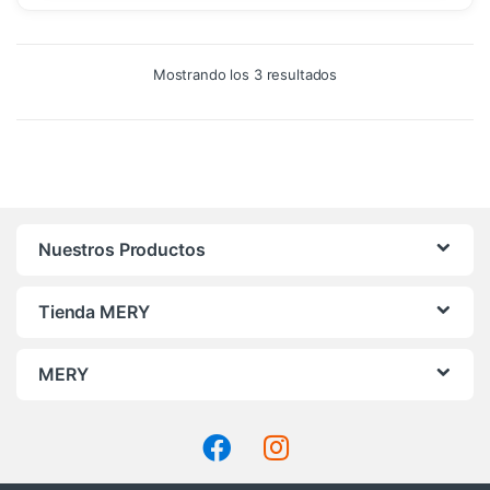
Ordenado
Mostrando los 3 resultados
por
precio:
alto
a
bajo
Nuestros Productos
Tienda MERY
MERY