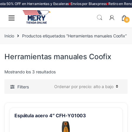
sta 50% OFF en Herramientas y Escaleras
Envíos por Bluexpress
Retiro en Renc
Skip
Skip
to
to
0
navigation
content
Inicio
Productos etiquetados “Herramientas manuales Coofix”
Herramientas manuales Coofix
Ordenado
Mostrando los 3 resultados
por
precio:
Filters
alto
a
bajo
Espátula acero 4″ CFH-Y01003