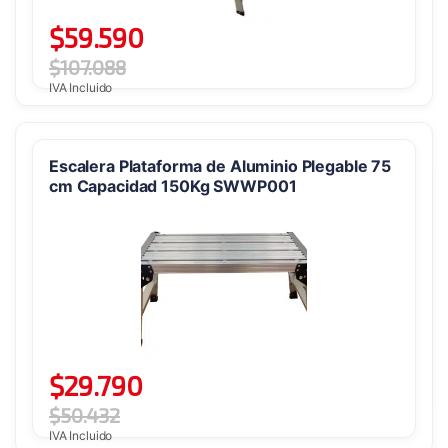
$
59.590
$
107.088
IVA Incluido
Escalera Plataforma de Aluminio Plegable 75
cm Capacidad 150Kg SWWP001
$
29.790
$
50.432
IVA Incluido