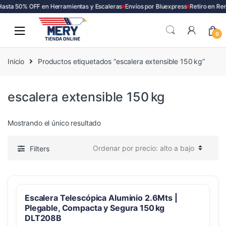
asta 50% OFF en Herramientas y Escaleras
Envíos por Bluexpress
Retiro en Re
Skip
Skip
to
to
0
navigation
content
Inicio
Productos etiquetados “escalera extensible 150 kg”
escalera extensible 150 kg
Mostrando el único resultado
Filters
Escalera Telescópica Aluminio 2.6Mts |
Plegable, Compacta y Segura 150 kg
DLT208B