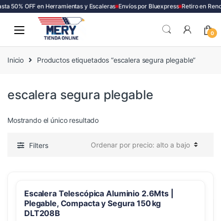
sta 50% OFF en Herramientas y Escaleras
Envíos por Bluexpress
Retiro en Renc
Skip
Skip
to
to
0
navigation
content
Inicio
Productos etiquetados “escalera segura plegable”
escalera segura plegable
Mostrando el único resultado
Filters
Escalera Telescópica Aluminio 2.6Mts |
Plegable, Compacta y Segura 150 kg
DLT208B