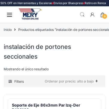
 50% OFF en Herramientas y Escaleras
Envíos por Bluexpress
Retiro en Renca
Skip
Skip
to
to
0
navigation
content
Inicio
Productos etiquetados “instalación de portones seccional
instalación de portones
seccionales
Mostrando el único resultado
Filters
Soporte de Eje 86x3mm Par Izq-Der