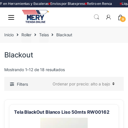
en Herramientas y Escaleras
Envíos por Bluexpress
Retiro en Renca
Liqui
Skip
Skip
to
to
0
navigation
content
Inicio
Roller
Telas
Blackout
Blackout
Ordenado
Mostrando 1–12 de 18 resultados
por
precio:
Filters
alto
a
bajo
Tela BlackOut Blanco Liso 50mts RW00162