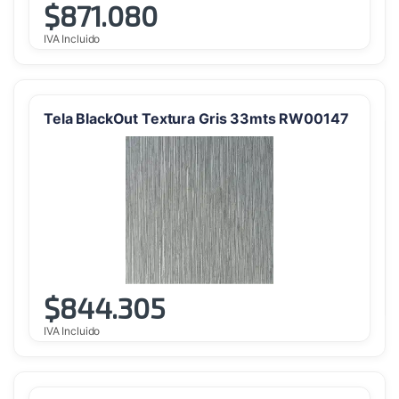
$
871.080
IVA Incluido
Tela BlackOut Textura Gris 33mts RW00147
$
844.305
IVA Incluido