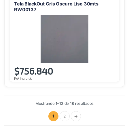
Tela BlackOut Gris Oscuro Liso 30mts
RW00137
$
756.840
IVA Incluido
Ordenado
Mostrando 1–12 de 18 resultados
por
precio:
alto
1
2
→
a
bajo