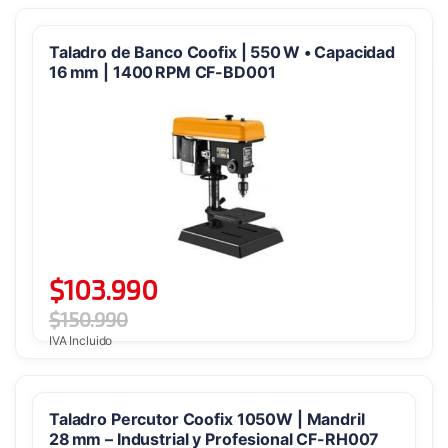
bajo
Taladro de Banco Coofix | 550 W • Capacidad
16 mm | 1400 RPM CF-BD001
$
103.990
$
150.990
IVA Incluido
Taladro Percutor Coofix 1050W | Mandril
28 mm – Industrial y Profesional CF-RH007