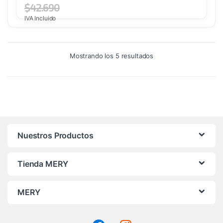
$
42.690
IVA Incluido
Ordenado
Mostrando los 5 resultados
por
precio:
alto
a
bajo
Nuestros Productos
Tienda MERY
MERY