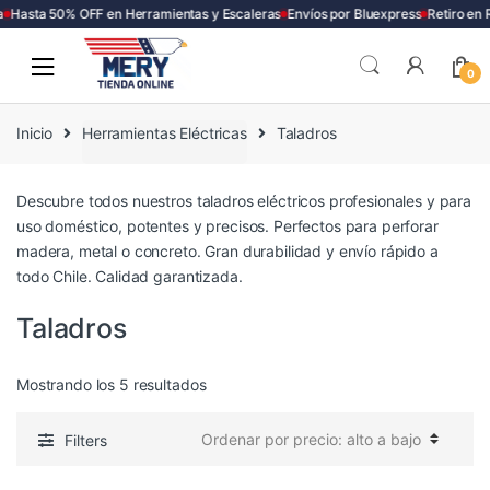
Hasta 50% OFF en Herramientas y Escaleras
Envíos por Bluexpress
Retiro en 
Skip
Skip
to
to
0
navigation
content
Inicio
Herramientas Eléctricas
Taladros
Descubre todos nuestros taladros eléctricos profesionales y para
uso doméstico, potentes y precisos. Perfectos para perforar
madera, metal o concreto. Gran durabilidad y envío rápido a
todo Chile. Calidad garantizada.
Taladros
Ordenado
Mostrando los 5 resultados
por
precio:
Filters
alto
a