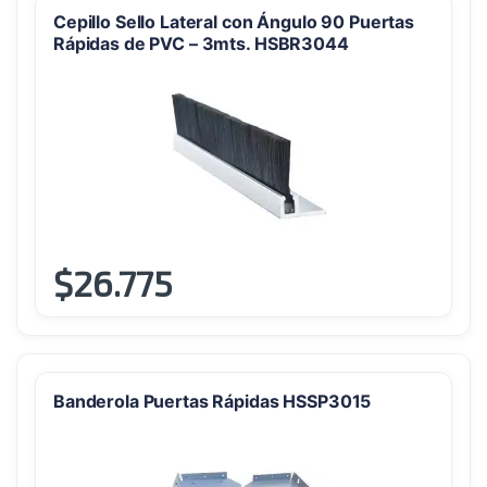
Cepillo Sello Lateral con Ángulo 90 Puertas
Rápidas de PVC – 3mts. HSBR3044
$
26.775
Este
producto
tiene
múltiples
variantes.
Banderola Puertas Rápidas HSSP3015
Las
opciones
se