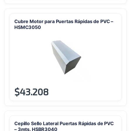
tiene
múltiples
variantes.
Cubre Motor para Puertas Rápidas de PVC –
Las
HSMC3050
opciones
se
pueden
elegir
en
la
página
de
producto
$
43.208
Este
producto
tiene
múltiples
variantes.
Cepillo Sello Lateral Puertas Rápidas de PVC
Las
– 3mts. HSBR3040