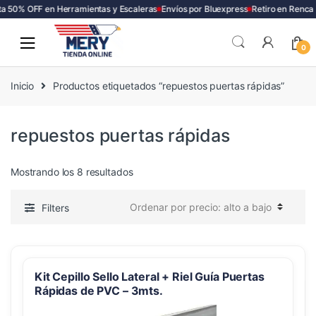
 50% OFF en Herramientas y Escaleras
Envíos por Bluexpress
Retiro en Renca
Skip
Skip
to
to
0
navigation
content
Inicio
Productos etiquetados “repuestos puertas rápidas”
repuestos puertas rápidas
Ordenado
Mostrando los 8 resultados
por
precio:
Filters
alto
a
bajo
Kit Cepillo Sello Lateral + Riel Guía Puertas
Rápidas de PVC – 3mts.