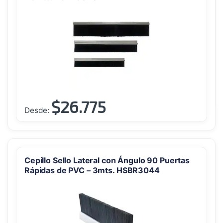
opciones
se
pueden
elegir
en
la
página
de
producto
$
26.775
Este
Desde:
producto
tiene
múltiples
variantes.
Cepillo Sello Lateral con Ángulo 90 Puertas
Las
Rápidas de PVC – 3mts. HSBR3044
opciones
se
pueden
elegir