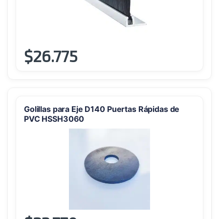
en
la
página
de
producto
$
26.775
Este
producto
tiene
múltiples
variantes.
Golillas para Eje D140 Puertas Rápidas de
Las
PVC HSSH3060
opciones
se
pueden
elegir
en
la
página
de
producto