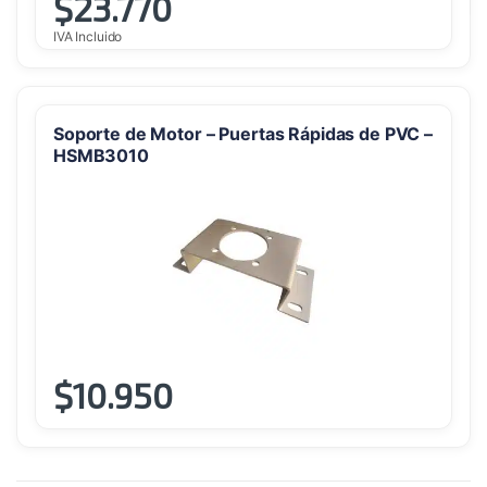
$
23.770
IVA Incluido
Soporte de Motor – Puertas Rápidas de PVC –
HSMB3010
$
10.950
Este
producto
tiene
múltiples