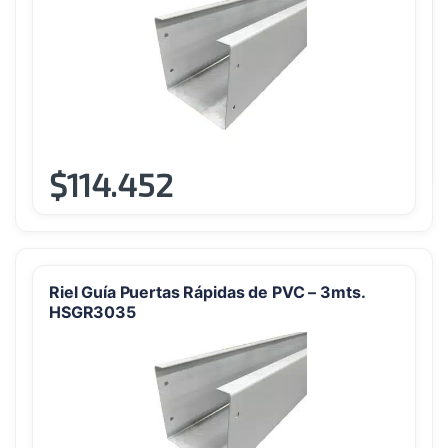
$
114.452
Este
producto
tiene
múltiples
variantes.
Riel Guía Puertas Rápidas de PVC – 3mts.
Las
HSGR3035
opciones
se
pueden
elegir
en
la