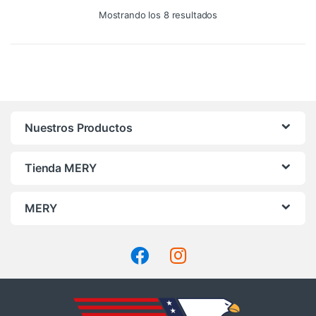
variantes.
Ordenado
Mostrando los 8 resultados
por
Las
precio:
opciones
alto
a
se
bajo
pueden
elegir
en
la
Nuestros Productos
página
de
Tienda MERY
producto
MERY