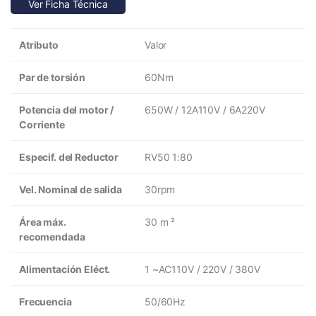
Ver Ficha Técnica
Atributo
Valor
Par de torsión
60Nm
Potencia del motor /
650W / 12A110V / 6A220V
Corriente
Especif. del Reductor
RV50 1:80
Vel. Nominal de salida
30rpm
Área máx.
30 m ²
recomendada
Alimentación Eléct.
1 ~AC110V / 220V / 380V
Frecuencia
50/60Hz