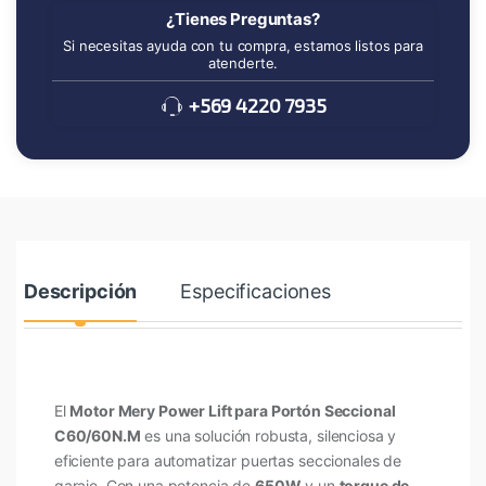
¿Tienes Preguntas?
Si necesitas ayuda con tu compra, estamos listos para
atenderte.
+569 4220 7935
Descripción
Especificaciones
El
Motor Mery Power Lift para Portón Seccional
C60/60N.M
es una solución robusta, silenciosa y
eficiente para automatizar puertas seccionales de
garaje. Con una potencia de
650W
y un
torque de