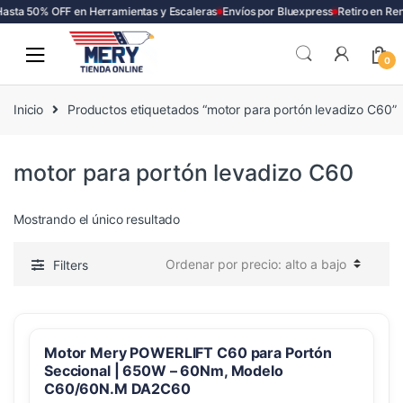
asta 50% OFF en Herramientas y Escaleras
Envíos por Bluexpress
Retiro en Re
Skip
Skip
to
to
0
navigation
content
Inicio
Productos etiquetados “motor para portón levadizo C60”
motor para portón levadizo C60
Mostrando el único resultado
Filters
Motor Mery POWERLIFT C60 para Portón
Seccional | 650W – 60Nm, Modelo
C60/60N.M DA2C60