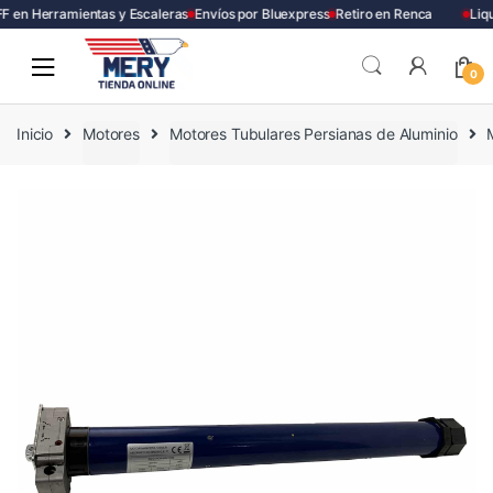
 en Herramientas y Escaleras
Envíos por Bluexpress
Retiro en Renca
Liqu
Skip
Skip
to
to
0
navigation
content
Inicio
Motores
Motores Tubulares Persianas de Aluminio