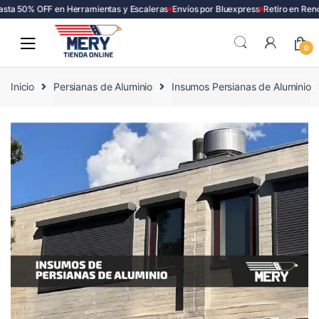
ta 50% OFF en Herramientas y Escaleras
Envíos por Bluexpress
Retiro en Renca
Skip
Skip
to
to
0
navigation
content
Inicio
Persianas de Aluminio
Insumos Persianas de Aluminio