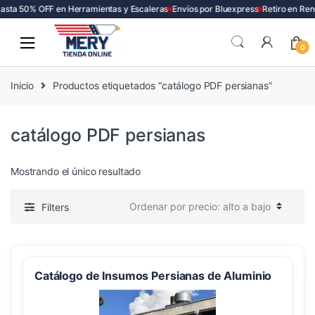
asta 50% OFF en Herramientas y Escaleras
Envíos por Bluexpress
Retiro en Ren
Skip
Skip
to
to
0
navigation
content
Inicio
Productos etiquetados “catálogo PDF persianas”
catálogo PDF persianas
Mostrando el único resultado
Filters
Catálogo de Insumos Persianas de Aluminio