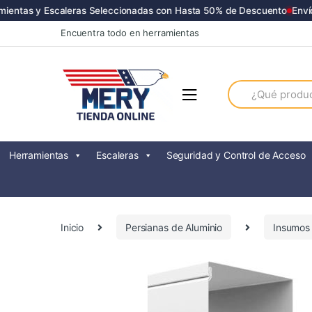
entas y Escaleras Seleccionadas con Hasta 50% de Descuento
Envíos
Skip
Skip
Encuentra todo en herramientas
to
to
navigation
content
Search
for:
Herramientas
Escaleras
Seguridad y Control de Acceso
Inicio
Persianas de Aluminio
Insumos 