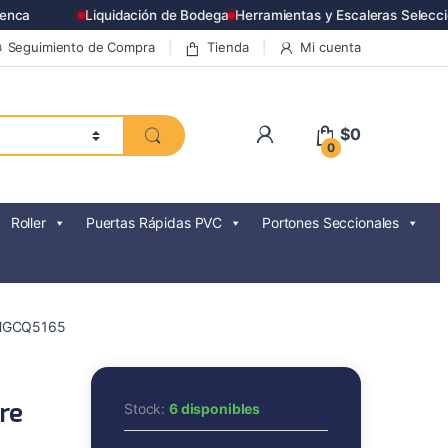
nca
Liquidación de Bodega
Herramientas y Escaleras Selecci
Seguimiento de Compra
Tienda
Mi cuenta
$
0
0
Roller
Puertas Rápidas PVC
Portones Seccionales
o MGCQ5165
re
Stock:
6 disponibles