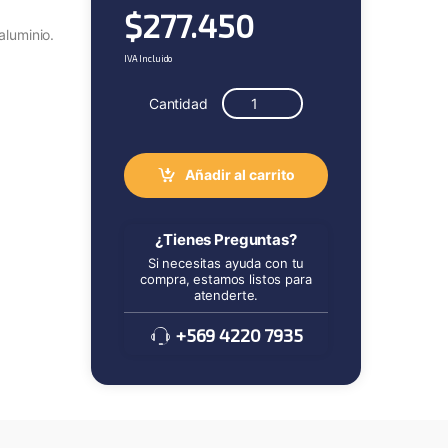
$
277.450
aluminio.
IVA Incluido
Cantidad
Añadir al carrito
¿Tienes Preguntas?
Si necesitas ayuda con tu
compra, estamos listos para
atenderte.
+569 4220 7935