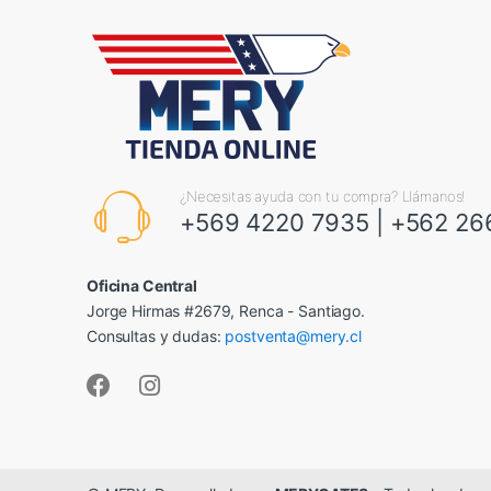
¿Necesitas ayuda con tu compra? Llámanos!
+569 4220 7935
|
+562 26
Oficina Central
Jorge Hirmas #2679, Renca - Santiago.
Consultas y dudas:
postventa@mery.cl