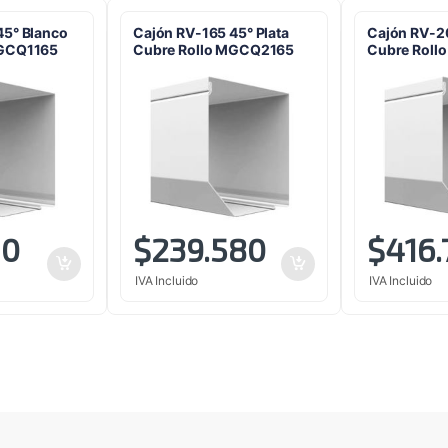
45° Blanco
Cajón RV-165 45° Plata
Cajón RV-2
MGCQ1165
Cubre Rollo MGCQ2165
Cubre Rol
10
$
239.580
$
416.
IVA Incluido
IVA Incluido