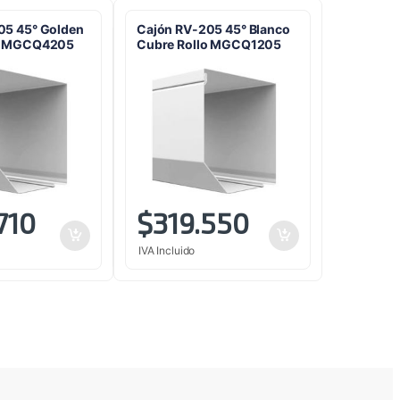
05 45° Golden
Cajón RV-205 45° Blanco
lo MGCQ4205
Cubre Rollo MGCQ1205
710
$
319.550
IVA Incluido