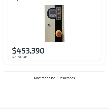
$
453.390
IVA Incluido
Ordenado
Mostrando los 6 resultados
por
precio:
alto
a
bajo