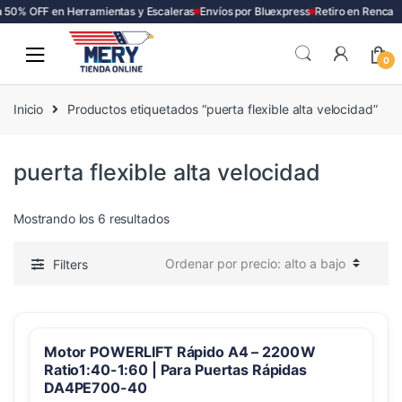
50% OFF en Herramientas y Escaleras
Envíos por Bluexpress
Retiro en Renca
Skip
Skip
to
to
0
navigation
content
Inicio
Productos etiquetados “puerta flexible alta velocidad”
puerta flexible alta velocidad
Ordenado
Mostrando los 6 resultados
por
precio:
Filters
alto
a
bajo
Motor POWERLIFT Rápido A4 – 2200 W
Ratio1:40-1:60 | Para Puertas Rápidas
DA4PE700-40